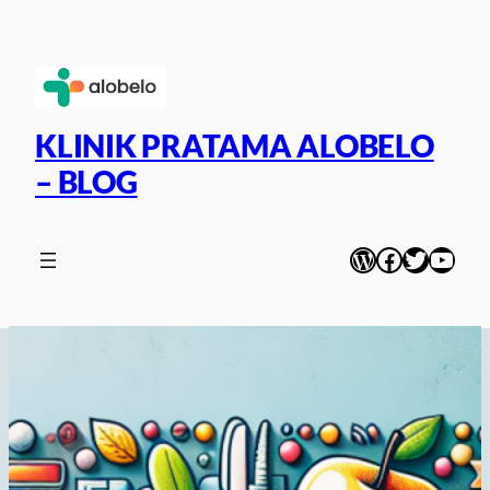
Skip
to
content
KLINIK PRATAMA ALOBELO
– BLOG
WordPress
Facebook
Twitter
YouT