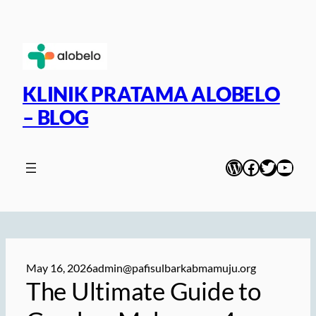
Skip
to
content
KLINIK PRATAMA ALOBELO
– BLOG
WordPress
Facebook
Twitter
YouT
May 16, 2026
admin@pafisulbarkabmamuju.org
The Ultimate Guide to