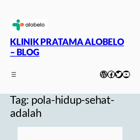
Skip
to
content
KLINIK PRATAMA ALOBELO
– BLOG
WordPress
Facebook
Twitter
YouT
Tag:
pola-hidup-sehat-
adalah