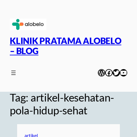
Skip
to
content
KLINIK PRATAMA ALOBELO
– BLOG
WordPress
Facebook
Twitter
YouT
Tag:
artikel-kesehatan-
pola-hidup-sehat
artikel