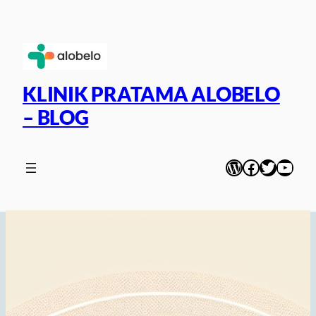
Skip
to
content
KLINIK PRATAMA ALOBELO
– BLOG
WordPress
Facebook
Twitter
YouT